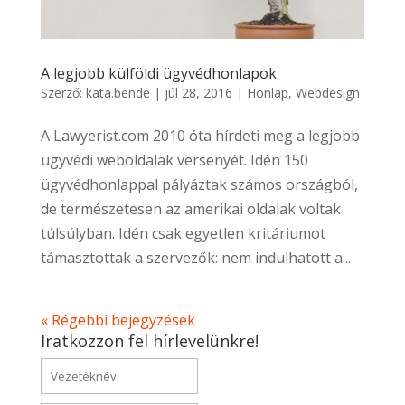
A legjobb külföldi ügyvédhonlapok
Szerző:
kata.bende
|
júl 28, 2016
|
Honlap
,
Webdesign
A Lawyerist.com 2010 óta hírdeti meg a legjobb
ügyvédi weboldalak versenyét. Idén 150
ügyvédhonlappal pályáztak számos országból,
de természetesen az amerikai oldalak voltak
túlsúlyban. Idén csak egyetlen kritáriumot
támasztottak a szervezők: nem indulhatott a...
« Régebbi bejegyzések
Iratkozzon fel hírlevelünkre!