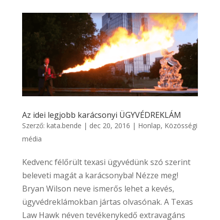
Az idei legjobb karácsonyi ÜGYVÉDREKLÁM
Szerző:
kata.bende
|
dec 20, 2016
|
Honlap
,
Közösségi
média
Kedvenc félőrült texasi ügyvédünk szó szerint
beleveti magát a karácsonyba! Nézze meg!
Bryan Wilson neve ismerős lehet a kevés,
ügyvédreklámokban jártas olvasónak. A Texas
Law Hawk néven tevékenykedő extravagáns