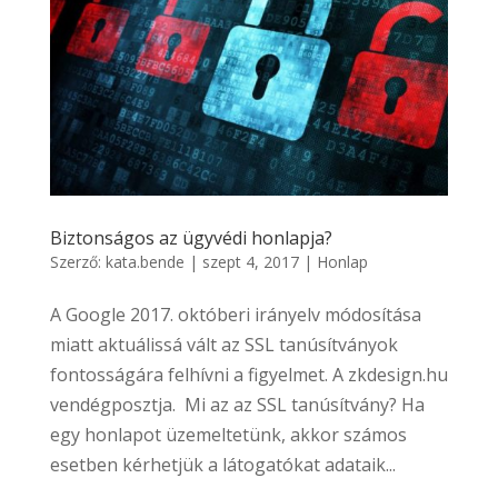
Biztonságos az ügyvédi honlapja?
Szerző:
kata.bende
|
szept 4, 2017
|
Honlap
A Google 2017. októberi irányelv módosítása
miatt aktuálissá vált az SSL tanúsítványok
fontosságára felhívni a figyelmet. A zkdesign.hu
vendégposztja. Mi az az SSL tanúsítvány? Ha
egy honlapot üzemeltetünk, akkor számos
esetben kérhetjük a látogatókat adataik...