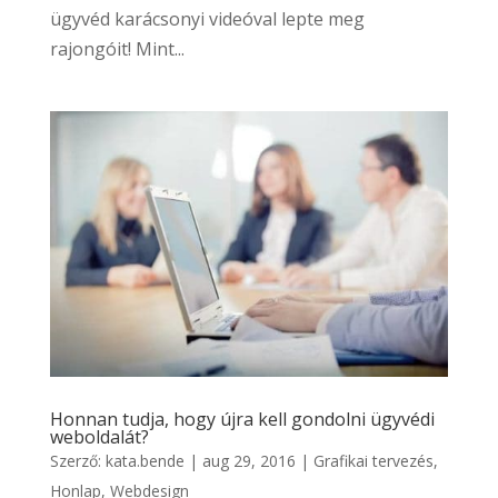
ügyvéd karácsonyi videóval lepte meg
rajongóit! Mint...
Honnan tudja, hogy újra kell gondolni ügyvédi
weboldalát?
Szerző:
kata.bende
|
aug 29, 2016
|
Grafikai tervezés
,
Honlap
,
Webdesign