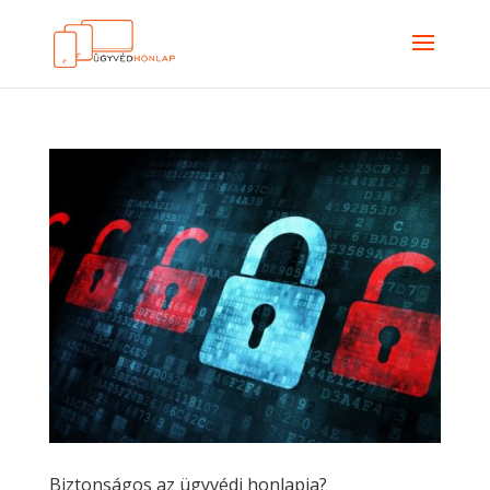
Biztonságos az ügyvédi honlapja?