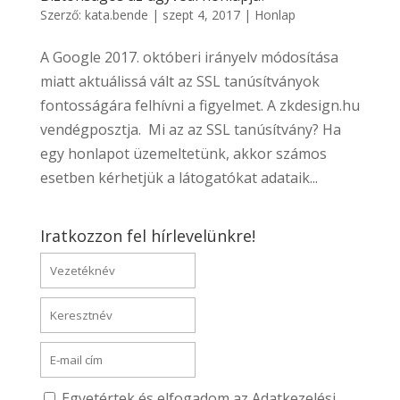
Szerző:
kata.bende
|
szept 4, 2017
|
Honlap
A Google 2017. októberi irányelv módosítása
miatt aktuálissá vált az SSL tanúsítványok
fontosságára felhívni a figyelmet. A zkdesign.hu
vendégposztja. Mi az az SSL tanúsítvány? Ha
egy honlapot üzemeltetünk, akkor számos
esetben kérhetjük a látogatókat adataik...
Iratkozzon fel hírlevelünkre!
Egyetértek és elfogadom az Adatkezelési