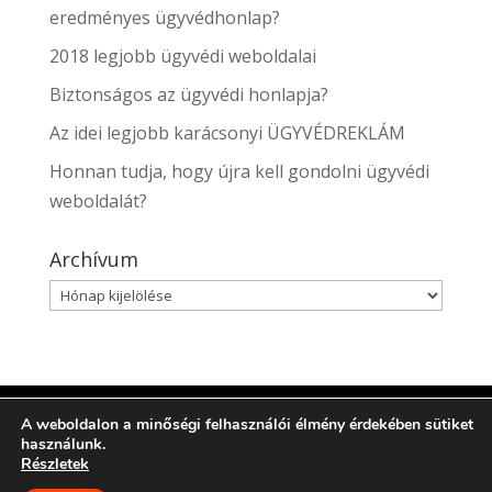
eredményes ügyvédhonlap?
2018 legjobb ügyvédi weboldalai
Biztonságos az ügyvédi honlapja?
Az idei legjobb karácsonyi ÜGYVÉDREKLÁM
Honnan tudja, hogy újra kell gondolni ügyvédi
weboldalát?
Archívum
Archívum
A weboldalon a minőségi felhasználói élmény érdekében sütiket
Minden jog fenntartva. Az oldalt üzemelteti
használunk.
a
Pro/Lawyer Consulting
(Probusiness Kft.) |Design:
Részletek