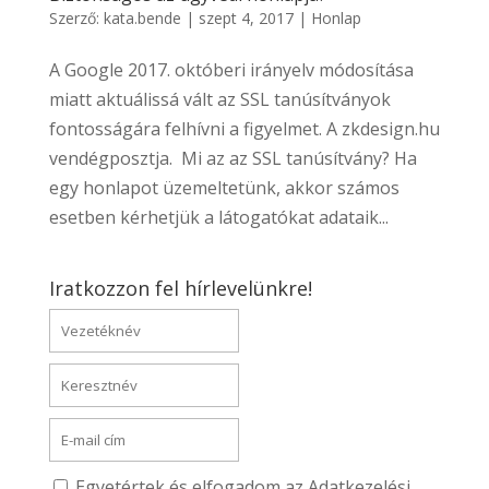
Szerző:
kata.bende
|
szept 4, 2017
|
Honlap
A Google 2017. októberi irányelv módosítása
miatt aktuálissá vált az SSL tanúsítványok
fontosságára felhívni a figyelmet. A zkdesign.hu
vendégposztja. Mi az az SSL tanúsítvány? Ha
egy honlapot üzemeltetünk, akkor számos
esetben kérhetjük a látogatókat adataik...
Iratkozzon fel hírlevelünkre!
Egyetértek és elfogadom az Adatkezelési