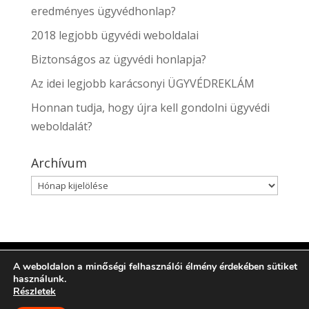
eredményes ügyvédhonlap?
2018 legjobb ügyvédi weboldalai
Biztonságos az ügyvédi honlapja?
Az idei legjobb karácsonyi ÜGYVÉDREKLÁM
Honnan tudja, hogy újra kell gondolni ügyvédi
weboldalát?
Archívum
Archívum
A weboldalon a minőségi felhasználói élmény érdekében sütiket
Minden jog fenntartva. Az oldalt üzemelteti
használunk.
a
Pro/Lawyer Consulting
(Probusiness Kft.) |Design:
Részletek