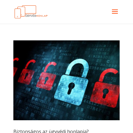
Biztonságos az ügyvédi honlapja?