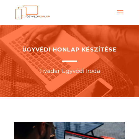
ÜGYVÉDI HONLAP KÉSZÍTÉSE
Tivadar Ügyvédi Ir
oda