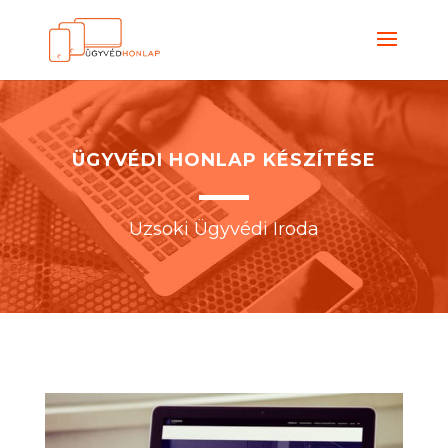
ÜGYVÉDI HONLAP KÉSZÍTÉSE
Uzsoki Ügyvédi Iroda