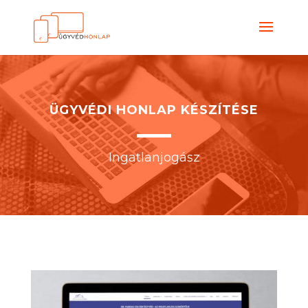
ÜGYVÉDI HONLAP KÉSZÍTÉSE
Ingatlanjogász