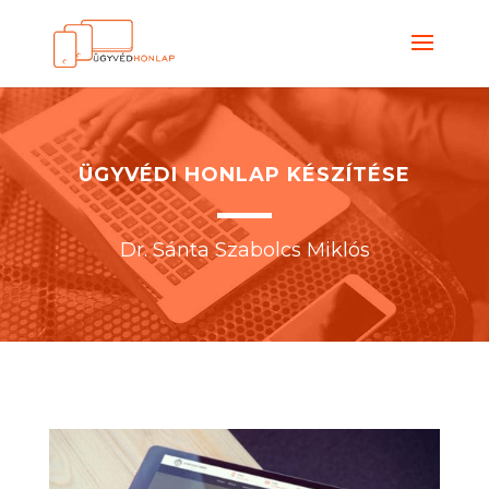
ÜGYVÉDI HONLAP KÉSZÍTÉSE
Dr. Sánta Szabolcs Miklós