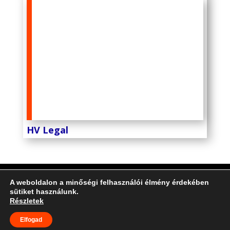
HV Legal
A weboldalon a minőségi felhasználói élmény érdekében
Minden jog fenntartva. Az oldalt üzemelteti
sütiket használunk.
a
Pro/Lawyer Consulting
(Probusiness Kft.) |Design:
Részletek
ZK Design
|
Adatkezelési tájékoztató
|
Impreszum
Elfogad