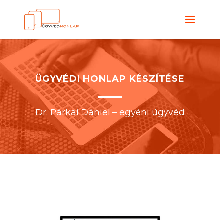
ÜGYVÉDI HONLAP KÉSZÍTÉSE
Dr. Párkai Dániel – egyéni ügyvéd